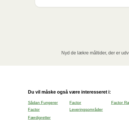
Mikrobølgeovn (800W)
:

Fjern papomslaget og prik et par huller i f
3,5 minutter. Lad derefter måltidet hvile i y
den varme damp når du åbner.
Ovn (170˚C)
: Forvarm ovnen. Fjern papomsl
Nyd de lækre måltider, der er udvi
forvarmet ovn og varm måltidet i 20 minutter
fjerner folien. Vær forsigtig med den varm
Du vil måske også være interesseret i:
Sådan Fungerer
Factor
Factor R
Factor
Leveringsområder
Færdigretter