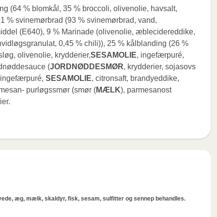
ng (64 % blomkål, 35 % broccoli, olivenolie, havsalt,
(91 % svinemørbrad (93 % svinemørbrad, vand,
 middel (E640), 9 % Marinade (olivenolie, æblecidereddike,
 hvidløgsgranulat, 0,45 % chili)), 25 % kålblanding (26 %
løg, olivenolie, krydderier,
SESAMOLIE
, ingefærpuré,
ordnøddesauce (
JORDNØDDESMØR
, krydderier, sojasovs
, ingefærpuré,
SESAMOLIE
, citronsaft, brandyeddike,
armesan- purløgssmør (smør (
MÆLK
), parmesanost
ier.
hvede, æg, mælk, skaldyr, fisk, sesam, sulfitter og sennep behandles.