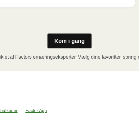
olien. Sæt beholderen i mikrobølgeovnen og varm måltidet i 
derligere 1 minut, inden du fjerner folien. Vær forsigtig med 
Kom i gang
aget og prik et par huller i folien. Sæt beholderen i en 
klet af Factors ernæringseksperter. Vælg dine favoritter, spring e
. Lad derefter måltidet hvile i yderligere 1 minut, inden du 
e damp når du åbner.
abatkoder
Factor App