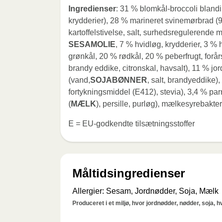
Ingredienser
: 31 % blomkål-broccoli blandi
krydderier), 28 % marineret svinemørbrad 
kartoffelstivelse, salt, surhedsregulerende
SESAMOLIE
, 7 % hvidløg, krydderier, 3 %
grønkål, 20 % rødkål, 20 % peberfrugt, forårs
brandy eddike, citronskal, havsalt), 11 % j
(vand,
SOJABØNNER
, salt, brandyeddike)
fortykningsmiddel (E412), stevia), 3,4 % p
(
MÆLK
), persille, purløg), mælkesyrebakter
E = EU-godkendte tilsætningsstoffer
Måltidsingredienser
Allergier
:
Sesam, Jordnødder, Soja, Mælk
Produceret i et miljø, hvor jordnødder, nødder, soja, 