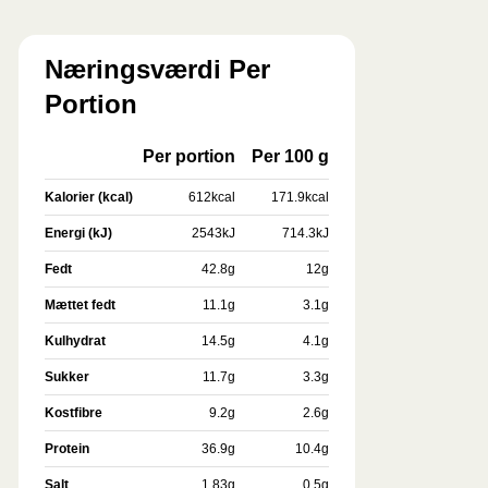
Næringsværdi Per
Portion
Per portion
Per 100 g
Kalorier (kcal)
612
kcal
171.9
kcal
Energi (kJ)
2543
kJ
714.3
kJ
Fedt
42.8
g
12
g
Mættet fedt
11.1
g
3.1
g
Kulhydrat
14.5
g
4.1
g
Sukker
11.7
g
3.3
g
Kostfibre
9.2
g
2.6
g
Protein
36.9
g
10.4
g
Salt
1.83
g
0.5
g