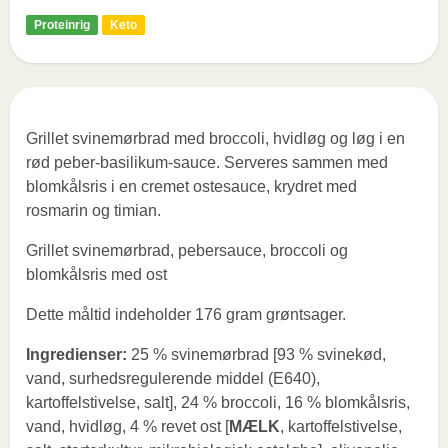
Proteinrig
Keto
Grillet svinemørbrad med broccoli, hvidløg og løg i en
rød peber-basilikum-sauce. Serveres sammen med
blomkålsris i en cremet ostesauce, krydret med
rosmarin og timian.
Grillet svinemørbrad, pebersauce, broccoli og
blomkålsris med ost
Dette måltid indeholder 176 gram grøntsager.
Ingredienser:
25 % svinemørbrad [93 % svinekød,
vand, surhedsregulerende middel (E640),
kartoffelstivelse, salt], 24 % broccoli, 16 % blomkålsris,
vand, hvidløg, 4 % revet ost [
MÆLK
, kartoffelstivelse,