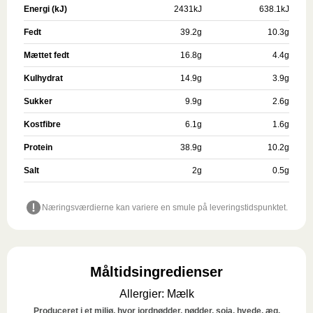
Energi (kJ)
2431
kJ
638.1
kJ
Fedt
39.2
g
10.3
g
Mættet fedt
16.8
g
4.4
g
Kulhydrat
14.9
g
3.9
g
Sukker
9.9
g
2.6
g
Kostfibre
6.1
g
1.6
g
Protein
38.9
g
10.2
g
Salt
2
g
0.5
g
Næringsværdierne kan variere en smule på leveringstidspunktet.
Måltidsingredienser
Allergier
:
Mælk
Produceret i et miljø, hvor jordnødder, nødder, soja, hvede, æg,