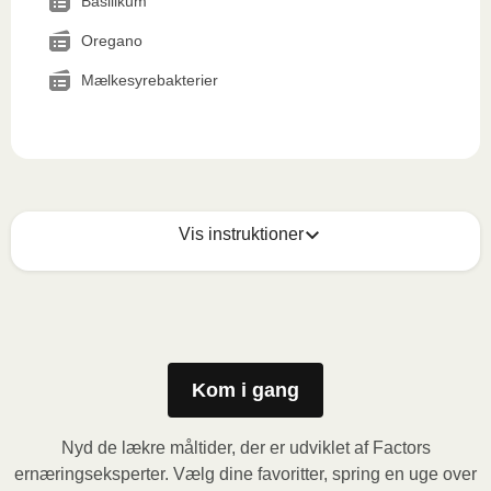
Basilikum
Oregano
Mælkesyrebakterier
Vis instruktioner
Mikrobølgeovn (800W)
:

Fjern papomslaget og prik et par huller i folien. Sæt 
beholderen i mikrobølgeovnen og varm måltidet i 3,5 
minutter. Lad derefter måltidet hvile i yderligere 1 
Kom i gang
minut, inden du fjerner folien. Vær forsigtig med den 
varme damp når du åbner.
Nyd de lækre måltider, der er udviklet af Factors
ernæringseksperter. Vælg dine favoritter, spring en uge over
Ovn (170˚C)
: Forvarm ovnen. Fjern papomslaget og 