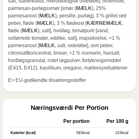
salt, starterkultur, mikrobiologisk osteløbe], olivenolie,
parmesan-purløgssmør [smør (
MÆLK
), 25%
parmesanost (
MÆLK
), persille, purløg], 3 % grillet rød
peber, fløde (
MÆLK
), 3 % flødeost [
KÆRNEMÆLK
,
fløde (
MÆLK
), salt], hvidløg, tomatpuré [vand,
soltørrede tomater, eddike, salt], majsstivelse, <1 %
parmesanost [
MÆLK
, salt, osteløbe], sort peber,
citronsaftkoncentrat, timian, <1 % rosmarin, havsalt,
hvidløgsgranulat, ristet løgpulver, fortykningsmiddel
(E415, E412), basilikum, oregano, mælkesyrebakterier
E= EU-godkendte tilsætningsstoffer
Næringsværdi Per Portion
Per portion
Per 100 g
Kalorier (kcal)
583
kcal
153
kcal