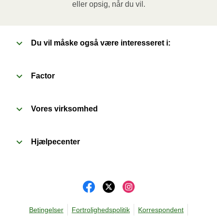
eller opsig, når du vil.
prik et par huller i folien. Sæt beholderen i en 
forvarmet ovn og varm måltidet i 20 minutter. Lad 
derefter måltidet hvile i yderligere 1 minut, inden du 
Du vil måske også være interesseret i:
fjerner folien. Vær forsigtig med den varme damp når 
du åbner.
Factor
Vores virksomhed
Hjælpecenter
Betingelser
Fortrolighedspolitik
Korrespondent