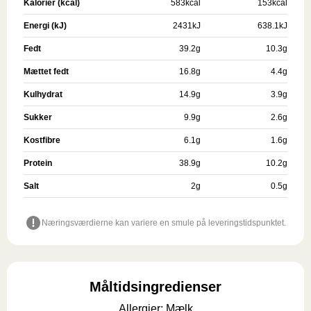
Kalorier (kcal)
583
kcal
153
kcal
Energi (kJ)
2431
kJ
638.1
kJ
Fedt
39.2
g
10.3
g
Mættet fedt
16.8
g
4.4
g
Kulhydrat
14.9
g
3.9
g
Sukker
9.9
g
2.6
g
Kostfibre
6.1
g
1.6
g
Protein
38.9
g
10.2
g
Salt
2
g
0.5
g
Næringsværdierne kan variere en smule på leveringstidspunktet.
Måltidsingredienser
Allergier
:
Mælk