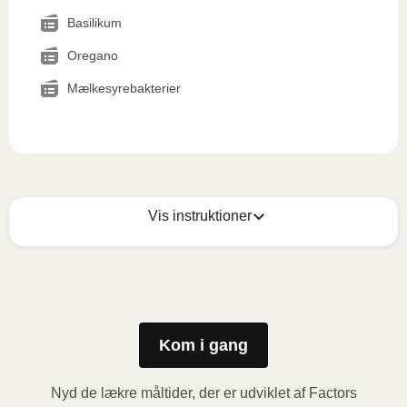
Basilikum
Oregano
Mælkesyrebakterier
Vis instruktioner
Mikrobølgeovn (800W)
:

Fjern papomslaget og prik et par huller i folien. Sæt 
beholderen i mikrobølgeovnen og varm måltidet i 3,5 
minutter. Lad derefter måltidet hvile i yderligere 1 
Kom i gang
minut, inden du fjerner folien. Vær forsigtig med den 
varme damp når du åbner.
Nyd de lækre måltider, der er udviklet af Factors