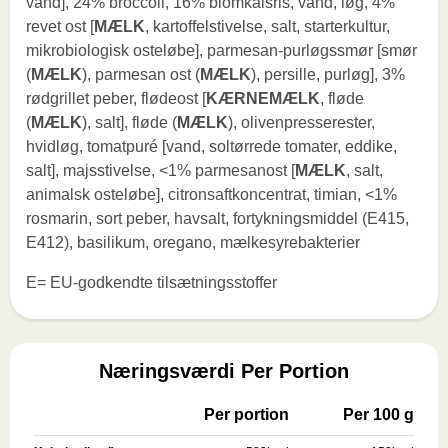
vand], 24% broccoli, 16% blomkålsris, vand, løg, 4%
revet ost [
MÆLK
, kartoffelstivelse, salt, starterkultur,
mikrobiologisk osteløbe], parmesan-purløgssmør [smør
(
MÆLK
), parmesan ost (
MÆLK
), persille, purløg], 3%
rødgrillet peber, flødeost [
KÆRNEMÆLK
, fløde
(
MÆLK
), salt], fløde (
MÆLK
), olivenpresserester,
hvidløg, tomatpuré [vand, soltørrede tomater, eddike,
salt], majsstivelse, <1% parmesanost [
MÆLK
, salt,
animalsk osteløbe], citronsaftkoncentrat, timian, <1%
rosmarin, sort peber, havsalt, fortykningsmiddel (E415,
E412), basilikum, oregano, mælkesyrebakterier
E= EU-godkendte tilsætningsstoffer
Næringsværdi Per Portion
Per portion
Per 100 g