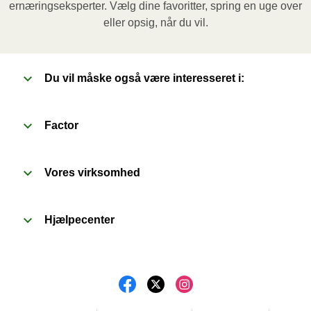
ernæringseksperter. Vælg dine favoritter, spring en uge over
Ovn (170˚C)
: Forvarm ovnen. Fjern papomslaget og 
eller opsig, når du vil.
prik et par huller i folien. Sæt beholderen i en 
forvarmet ovn og varm måltidet i 20 minutter. Lad 
derefter måltidet hvile i yderligere 1 minut, inden du 
Du vil måske også være interesseret i:
fjerner folien. Vær forsigtig med den varme damp når 
du åbner.
Factor
Vores virksomhed
Hjælpecenter