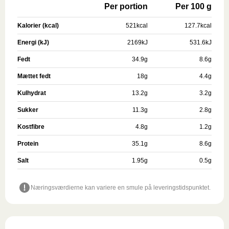
Per portion
Per 100 g
Kalorier (kcal)
521
kcal
127.7
kcal
Energi (kJ)
2169
kJ
531.6
kJ
Fedt
34.9
g
8.6
g
Mættet fedt
18
g
4.4
g
Kulhydrat
13.2
g
3.2
g
Sukker
11.3
g
2.8
g
Kostfibre
4.8
g
1.2
g
Protein
35.1
g
8.6
g
Salt
1.95
g
0.5
g
Næringsværdierne kan variere en smule på leveringstidspunktet.