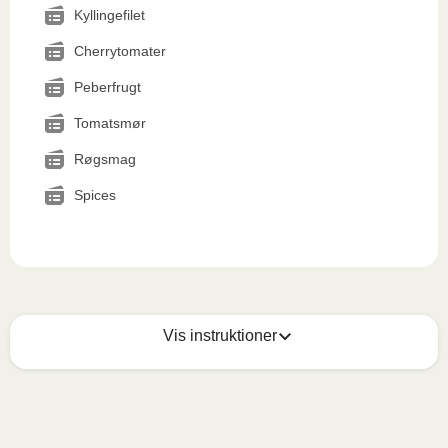
Kyllingefilet
Cherrytomater
Peberfrugt
Tomatsmør
Røgsmag
Spices
Vis instruktioner
Mikrobølgeovn (800W)
:

Fjern papomslaget og prik et par huller i folien. Sæt 
beholderen i mikrobølgeovnen og varm måltidet i 3,5 