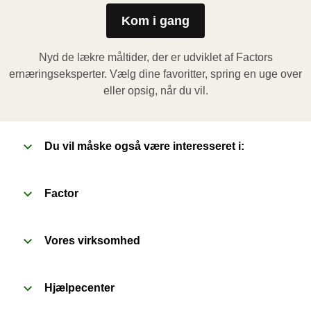
minutter. Lad derefter måltidet hvile i yderligere 1 
Kom i gang
minut, inden du fjerner folien. Vær forsigtig med den 
varme damp når du åbner.
Nyd de lækre måltider, der er udviklet af Factors
ernæringseksperter. Vælg dine favoritter, spring en uge over
Ovn (170˚C)
: Forvarm ovnen. Fjern papomslaget og 
eller opsig, når du vil.
prik et par huller i folien. Sæt beholderen i en 
forvarmet ovn og varm måltidet i 20 minutter. Lad 
derefter måltidet hvile i yderligere 1 minut, inden du 
Du vil måske også være interesseret i:
fjerner folien. Vær forsigtig med den varme damp når 
du åbner.
Factor
Vores virksomhed
Hjælpecenter