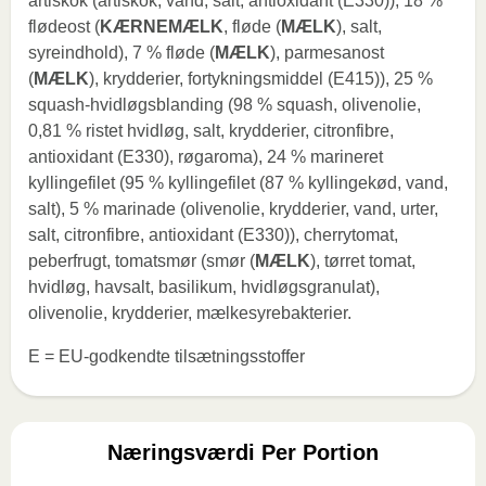
artiskok (artiskok, vand, salt, antioxidant (E330)), 18 %
flødeost (
KÆRNEMÆLK
, fløde (
MÆLK
), salt,
syreindhold), 7 % fløde (
MÆLK
), parmesanost
(
MÆLK
), krydderier, fortykningsmiddel (E415)), 25 %
squash-hvidløgsblanding (98 % squash, olivenolie,
0,81 % ristet hvidløg, salt, krydderier, citronfibre,
antioxidant (E330), røgaroma), 24 % marineret
kyllingefilet (95 % kyllingefilet (87 % kyllingekød, vand,
salt), 5 % marinade (olivenolie, krydderier, vand, urter,
salt, citronfibre, antioxidant (E330)), cherrytomat,
peberfrugt, tomatsmør (smør (
MÆLK
), tørret tomat,
hvidløg, havsalt, basilikum, hvidløgsgranulat),
olivenolie, krydderier, mælkesyrebakterier.
E = EU-godkendte tilsætningsstoffer
Næringsværdi Per Portion