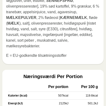
løgpulver, urter, eddike,
SENNEPSFRØ
,
olivenpresserester], 19% sød kartoffel, 9% græskar, 6 %
tranebær, appelsinjuice, vand, agavesirup,
MÆLKEPULVER
, 2% flødeost [
KÆRNEMÆLK
, fløde
(
MÆLK
), salt], olivenpresserester, hvidløgspuré [ristet
hvidløg, vand, salt, syre (E330), citrusfibre], hvidløg,
havsalt, majsstivelse, ingefærpuré [ingefær, eddike],
kanel, sort peber , muskatnød, salvie,
mælkesyrebakterier.
E = EU-godkendte tilsætningsstoffer
Næringsværdi Per Portion
Per portion
Per 100 g
Kalorier (kcal)
507
kcal
119.6
kcal
Energi (kJ)
2125
kJ
501.2
kJ