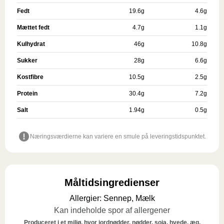
Fedt
19.6
g
4.6
g
Mættet fedt
4.7
g
1.1
g
Kulhydrat
46
g
10.8
g
Sukker
28
g
6.6
g
Kostfibre
10.5
g
2.5
g
Protein
30.4
g
7.2
g
Salt
1.94
g
0.5
g
Næringsværdierne kan variere en smule på leveringstidspunktet.
Måltidsingredienser
Allergier
:
Sennep, Mælk
Kan indeholde spor af allergener
Produceret i et miljø, hvor jordnødder, nødder, soja, hvede, æg,