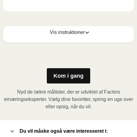
Vis instruktioner
Mikrobølgeovn (800W)
:

Fjern papomslaget og prik et par huller i folien. Sæt 
beholderen i mikrobølgeovnen og varm måltidet i 3,5 
minutter. Lad derefter måltidet hvile i yderligere 1 
Kom i gang
minut, inden du fjerner folien. Vær forsigtig med den 
varme damp når du åbner.
Nyd de lækre måltider, der er udviklet af Factors
ernæringseksperter. Vælg dine favoritter, spring en uge over
Ovn (170˚C)
:

eller opsig, når du vil.
Forvarm ovnen. Fjern papomslaget og prik et par 
huller i folien. Sæt beholderen i en forvarmet ovn og 
varm måltidet i 20 minutter. Lad derefter måltidet hvile 
Du vil måske også være interesseret i:
i yderligere 1 minut, inden du fjerner folien. Vær 