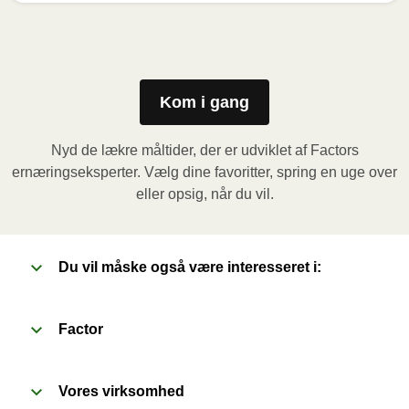
Mikrobølgeovn (800W)
:

Fjern papomslaget og prik et par huller i folien. Sæt 
beholderen i mikrobølgeovnen og varm måltidet i 3,5 
minutter. Lad derefter måltidet hvile i yderligere 1 
Kom i gang
minut, inden du fjerner folien. Vær forsigtig med den 
varme damp når du åbner.
Nyd de lækre måltider, der er udviklet af Factors
ernæringseksperter. Vælg dine favoritter, spring en uge over
Ovn (170˚C)
:

eller opsig, når du vil.
Forvarm ovnen. Fjern papomslaget og prik et par 
huller i folien. Sæt beholderen i en forvarmet ovn og 
varm måltidet i 20 minutter. Lad derefter måltidet hvile 
Du vil måske også være interesseret i:
i yderligere 1 minut, inden du fjerner folien. Vær 
forsigtig med den varme damp når du åbner.
Factor
Vores virksomhed