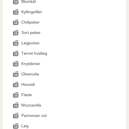
Blomkål
Kyllingefilet
Chilipeber
Sort peber
Løgpulver
Tørret hvidløg
Krydderier
Olivenolie
Havsalt
Fløde
Mozzarella
Parmesan ost
Løg