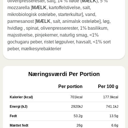
olivenpresserester, salt], 14 % fløde (
MÆLK
), 5 %
mozzarella [
MÆLK
, kartoffelstivelse, salt,
mikrobiologisk osteløbe, starterkultur], vand,
parmesanost [
MÆLK
, salt, animalsk osteløbe], løg,
hvidløg , spinat, olivenpresserester, 1% basilikum,
majsstivelse, pinjekerner, naturlig smag, <1%
gochugaru peber, ristet løgpulver, havsalt, <1% sort
peber, mælkesyrebakterier
Næringsværdi Per Portion
Per portion
Per 100 g
Kalorier (kcal)
701
kcal
177.9
kcal
Energi (kJ)
2920
kJ
741.1
kJ
Fedt
53.2
g
13.5
g
Mættet fedt
26
g
6.6
g