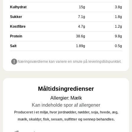
Kulhydrat
15
g
3.8
g
Sukker
7.1
g
1.8
g
Kostfibre
4.7
g
1.2
g
Protein
38.6
g
9.8
g
Salt
1.89
g
0.5
g
Næringsværdierne kan variere en smule på leveringstidspunktet.
Måltidsingredienser
Allergier
:
Mælk
Kan indeholde spor af allergener
Produceret i et miljø, hvor jordnødder, nødder, soja, hvede, æg,
mælk, skaldyr, fisk, sesam, sulfitter og sennep behandles.