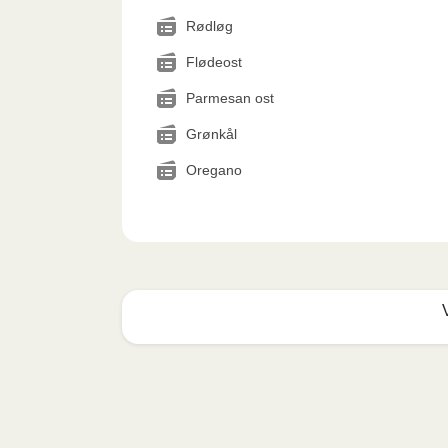
Rødløg
Flødeost
Parmesan ost
Grønkål
Oregano
Mikrobølgeovn (800W)
:

Fjern papomslaget og prik et par huller i f
3,5 minutter. Lad derefter måltidet hvile i y
den varme damp når du åbner.