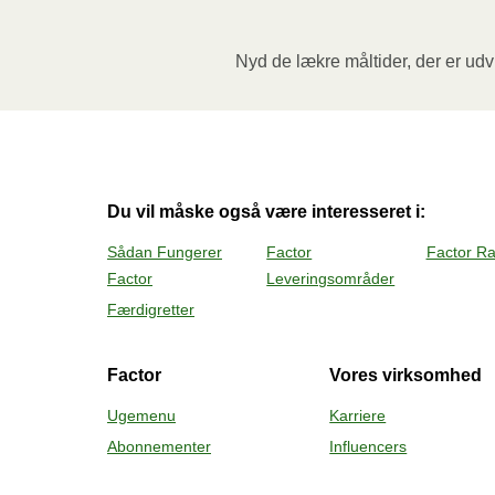
Ovn (170˚C)
:

Nyd de lækre måltider, der er udvi
Forvarm ovnen. Fjern papomslaget og prik et
og varm måltidet i 20 minutter. Lad derefter 
Vær forsigtig med den varme damp når du 
Du vil måske også være interesseret i:
Sådan Fungerer
Factor
Factor R
Factor
Leveringsområder
Færdigretter
Factor
Vores virksomhed
Ugemenu
Karriere
Abonnementer
Influencers