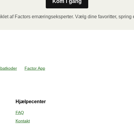
Kom i gang
klet af Factors ernæringseksperter. Vælg dine favoritter, spring e
 par huller i folien. Sæt beholderen i en forvarmet ovn 
måltidet hvile i yderligere 1 minut, inden du fjerner folien. 
åbner.
abatkoder
Factor App
Hjælpecenter
FAQ
Kontakt