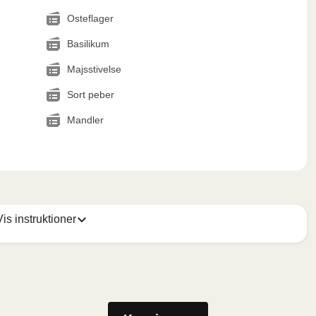
Osteflager
Basilikum
Majsstivelse
Sort peber
Mandler
Vis instruktioner
olien. Sæt beholderen i mikrobølgeovnen og varm måltidet i 
derligere 1 minut, inden du fjerner folien. Vær forsigtig med 