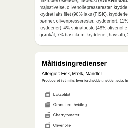
mikrobiel osteløbe), flødeost (
KÆRNEMÆ
majsstivelse, olivenoliepresserester, krydderi
krydret laks filet (98% laks (
FISK
), krydderi
bønner, olivenpresserester, krydderier), 11
krydderier), 4% spinatpesto (48% olivenoli
grønkål, 7% basilikum, krydderier, havsalt), 2
Måltidsingredienser
Allergier
:
Fisk, Mælk, Mandler
Produceret i et miljø, hvor jordnødder, nødder, soja, 
Laksefilet
Granuleret hvidløg
Cherrytomater
Olivenolie