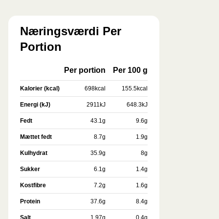
Næringsværdi Per
Portion
Per portion
Per 100 g
Kalorier (kcal)
698
kcal
155.5
kcal
Energi (kJ)
2911
kJ
648.3
kJ
Fedt
43.1
g
9.6
g
Mættet fedt
8.7
g
1.9
g
Kulhydrat
35.9
g
8
g
Sukker
6.1
g
1.4
g
Kostfibre
7.2
g
1.6
g
Protein
37.6
g
8.4
g
Salt
1.97
g
0.4
g