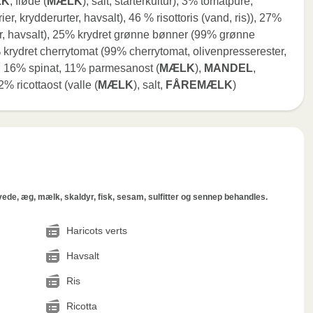
LK
, fløde (
MÆLK
), salt, starterkultur), 3% tomatpuré,
er, krydderurter, havsalt), 46 % risottoris (vand, ris)), 27%
er, havsalt), 25% krydret grønne bønner (99% grønne
% krydret cherrytomat (99% cherrytomat, olivenpresserester,
e, 16% spinat, 11% parmesanost (
MÆLK
),
MANDEL
,
% ricottaost (valle (
MÆLK
), salt,
FÅREMÆLK
)
hvede, æg, mælk, skaldyr, fisk, sesam, sulfitter og sennep behandles.
Haricots verts
Havsalt
Ris
Ricotta