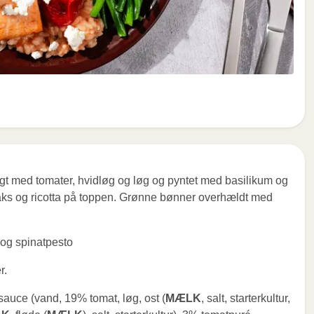
kogt med tomater, hvidløg og løg og pyntet med basilikum og
 laks og ricotta på toppen. Grønne bønner overhældt med
 og spinatpesto
r.
auce (vand, 19% tomat, løg, ost (
MÆLK
, salt, starterkultur,