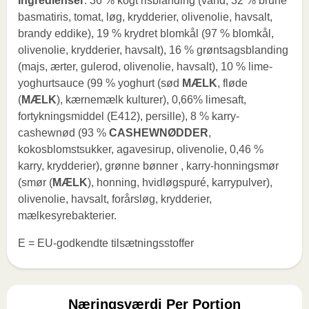
Ingredienser
: 36 % kogt risblanding (vand, 32 % brune
basmatiris, tomat, løg, krydderier, olivenolie, havsalt,
brandy eddike), 19 % krydret blomkål (97 % blomkål,
olivenolie, krydderier, havsalt), 16 % grøntsagsblanding
(majs, ærter, gulerod, olivenolie, havsalt), 10 % lime-
yoghurtsauce (99 % yoghurt (sød
MÆLK
, fløde
(
MÆLK
), kærnemælk kulturer), 0,66% limesaft,
fortykningsmiddel (E412), persille), 8 % karry-
cashewnød (93 %
CASHEWNØDDER
,
kokosblomstsukker, agavesirup, olivenolie, 0,46 %
karry, krydderier), grønne bønner , karry-honningsmør
(smør (
MÆLK
), honning, hvidløgspuré, karrypulver),
olivenolie, havsalt, forårsløg, krydderier,
mælkesyrebakterier.
E = EU-godkendte tilsætningsstoffer
Næringsværdi Per Portion