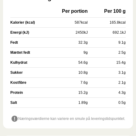
Per portion
Per 100 g
Kalorier (kcal)
587
kcal
165.8
kcal
Energi (kJ)
2450
kJ
692.1
kJ
Fedt
32.3
g
9.1
g
Mættet fedt
9
g
2.5
g
Kulhydrat
54.6
g
15.4
g
Sukker
10.8
g
3.1
g
Kostfibre
7.6
g
2.1
g
Protein
15.2
g
4.3
g
Salt
1.89
g
0.5
g
Næringsværdierne kan variere en smule på leveringstidspunktet.