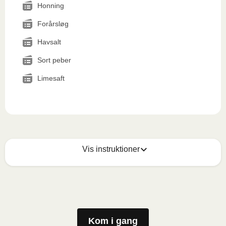
Honning
Forårsløg
Havsalt
Sort peber
Limesaft
Vis instruktioner
Mikrobølgeovn (800W)
:

Fjern papomslaget. Åbn folien delvist for at fjerne 
koppen (den skal ikke varmes) fra måltidet og fold 
folien tilbage. Sæt beholderen i mikrobølgeovnen og 
Kom i gang