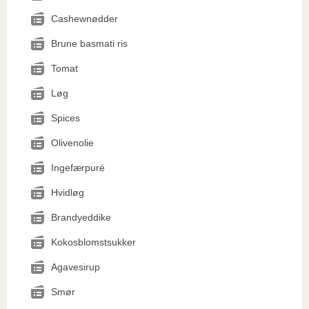
Cashewnødder
Brune basmati ris
Tomat
Løg
Spices
Olivenolie
Ingefærpuré
Hvidløg
Brandyeddike
Kokosblomstsukker
Agavesirup
Smør