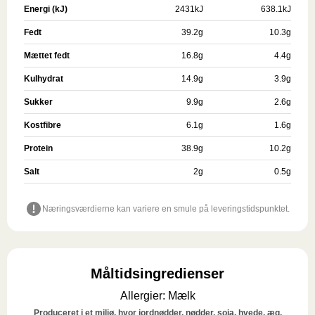
Energi (kJ)
2431
kJ
638.1
kJ
Fedt
39.2
g
10.3
g
Mættet fedt
16.8
g
4.4
g
Kulhydrat
14.9
g
3.9
g
Sukker
9.9
g
2.6
g
Kostfibre
6.1
g
1.6
g
Protein
38.9
g
10.2
g
Salt
2
g
0.5
g
Næringsværdierne kan variere en smule på leveringstidspunktet.
Måltidsingredienser
Allergier
:
Mælk
Produceret i et miljø, hvor jordnødder, nødder, soja, hvede, æg,