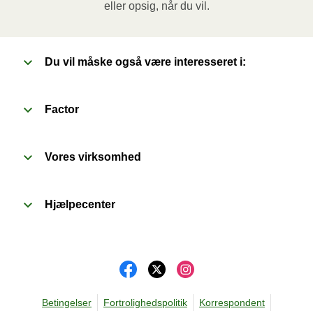
eller opsig, når du vil.
prik et par huller i folien. Sæt beholderen i en 
forvarmet ovn og varm måltidet i 20 minutter. Lad 
derefter måltidet hvile i yderligere 1 minut, inden du 
Du vil måske også være interesseret i:
fjerner folien. Vær forsigtig med den varme damp når 
du åbner.
Factor
Vores virksomhed
Hjælpecenter
Betingelser
Fortrolighedspolitik
Korrespondent