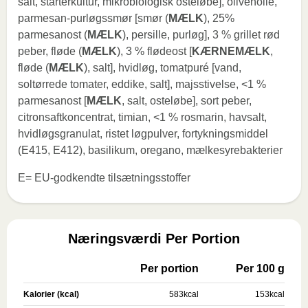
salt, starterkultur, mikrobiologisk osteløbe], olivenolie,
parmesan-purløgssmør [smør (
MÆLK
), 25%
parmesanost (
MÆLK
), persille, purløg], 3 % grillet rød
peber, fløde (
MÆLK
), 3 % flødeost [
KÆRNEMÆLK
,
fløde (
MÆLK
), salt], hvidløg, tomatpuré [vand,
soltørrede tomater, eddike, salt], majsstivelse, <1 %
parmesanost [
MÆLK
, salt, osteløbe], sort peber,
citronsaftkoncentrat, timian, <1 % rosmarin, havsalt,
hvidløgsgranulat, ristet løgpulver, fortykningsmiddel
(E415, E412), basilikum, oregano, mælkesyrebakterier
E= EU-godkendte tilsætningsstoffer
Næringsværdi Per Portion
Per portion
Per 100 g
Kalorier (kcal)
583
kcal
153
kcal