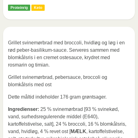
Proteinrig
Keto
Grillet svinemørbrad med broccoli, hvidløg og løg i en
rød peber-basilikum-sauce. Serveres sammen med
blomkålsris i en cremet ostesauce, krydret med
rosmarin og timian.
Grillet svinemørbrad, pebersauce, broccoli og
blomkålsris med ost
Dette måltid indeholder 176 gram grøntsager.
Ingredienser:
25 % svinemørbrad [93 % svinekød,
vand, surhedsregulerende middel (E640),
kartoffelstivelse, salt], 24 % broccoli, 16 % blomkålsris,
vand, hvidløg, 4 % revet ost [
MÆLK
, kartoffelstivelse,