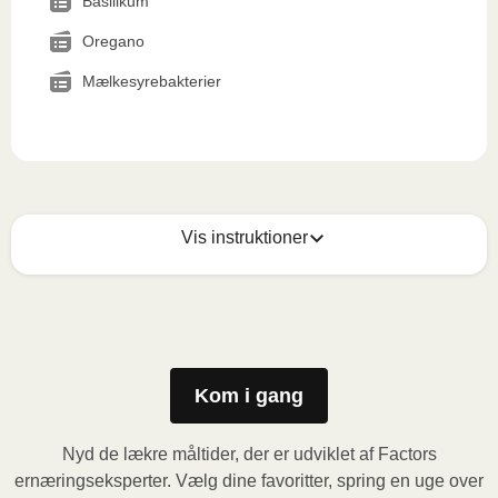
Basilikum
Oregano
Mælkesyrebakterier
Vis instruktioner
Mikrobølgeovn (800W)
:

Fjern papomslaget og prik et par huller i folien. Sæt 
beholderen i mikrobølgeovnen og varm måltidet i 3,5 
minutter. Lad derefter måltidet hvile i yderligere 1 
Kom i gang
minut, inden du fjerner folien. Vær forsigtig med den 
varme damp når du åbner.
Nyd de lækre måltider, der er udviklet af Factors
ernæringseksperter. Vælg dine favoritter, spring en uge over
Ovn (170˚C)
: Forvarm ovnen. Fjern papomslaget og 