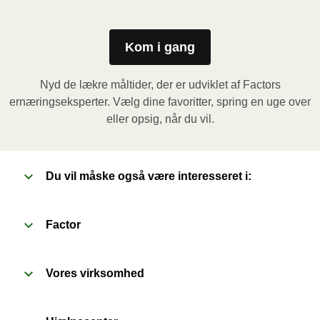
Fjern papomslaget og prik et par huller i folien. Sæt 
beholderen i mikrobølgeovnen og varm måltidet i 3,5 
minutter. Lad derefter måltidet hvile i yderligere 1 
Kom i gang
minut, inden du fjerner folien. Vær forsigtig med den 
varme damp når du åbner.
Nyd de lækre måltider, der er udviklet af Factors
ernæringseksperter. Vælg dine favoritter, spring en uge over
Ovn (170˚C)
: Forvarm ovnen. Fjern papomslaget og 
eller opsig, når du vil.
prik et par huller i folien. Sæt beholderen i en 
forvarmet ovn og varm måltidet i 20 minutter. Lad 
derefter måltidet hvile i yderligere 1 minut, inden du 
Du vil måske også være interesseret i:
fjerner folien. Vær forsigtig med den varme damp når 
du åbner.
Factor
Vores virksomhed