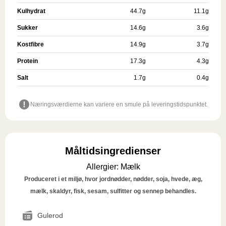
Kulhydrat
44.7
g
11.1
g
Sukker
14.6
g
3.6
g
Kostfibre
14.9
g
3.7
g
Protein
17.3
g
4.3
g
Salt
1.7
g
0.4
g
Næringsværdierne kan variere en smule på leveringstidspunktet.
Måltidsingredienser
Allergier
:
Mælk
Produceret i et miljø, hvor jordnødder, nødder, soja, hvede, æg,
mælk, skaldyr, fisk, sesam, sulfitter og sennep behandles.
Gulerod