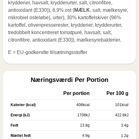
krydderier, havsalt, krydderurter, salt, citronfibre,
antioxidant (E330)), 6,9% ost (
MÆLK
, salt, mælkesyre,
mikrobiel osteløbe), urter), 30% kartoffelskiver (96%
kartoffel, olivenpresserester, krydderier, krydderurter,
tredobbelt koncentreret tomatpuré, havsalt, salt,
citronfibre, antioxidant (E330)), mælkesyrebakterier.
E = EU-godkendte tilsætningsstoffer
Næringsværdi Per Portion
Per portion
Per 100 g
Kalorier (kcal)
408
kcal
101
kcal
Energi (kJ)
1708
kJ
422.8
kJ
Fedt
13.8
g
3.4
g
Mættet fedt
4.9
g
1.2
g