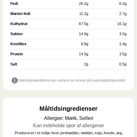
Fedt
26.2
g
6.2
g
Mættet fedt
11.2
g
2.7
g
Kulhydrat
67.5
g
16.1
g
Sukker
14.9
g
3.5
g
Kostfibre
9.9
g
2.4
g
Protein
14.5
g
3.5
g
Salt
2
g
0.5
g
Næringsværdierne kan variere en smule på leveringstidspunktet.
Måltidsingredienser
Allergier
:
Mælk, Selleri
Kan indeholde spor af allergener
Produceret i et miljø, hvor jordnødder, nødder, soja, hvede, æg,