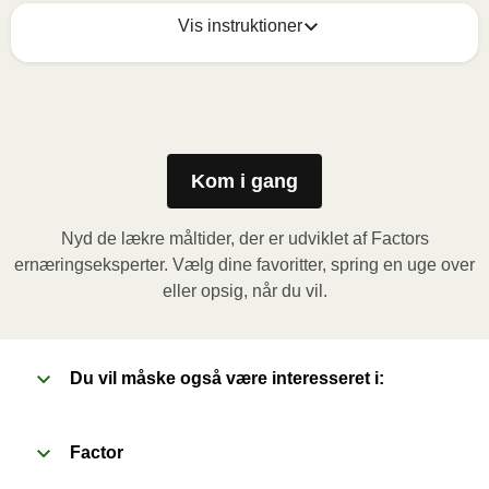
Vis instruktioner
Mikrobølgeovn (800W)
:

Fjern papomslaget og prik et par huller i folien. Sæt 
beholderen i mikrobølgeovnen og varm måltidet i 3,5 
minutter. Lad derefter måltidet hvile i yderligere 1 
Kom i gang
minut, inden du fjerner folien. Vær forsigtig med den 
varme damp når du åbner.
Nyd de lækre måltider, der er udviklet af Factors
ernæringseksperter. Vælg dine favoritter, spring en uge over
Ovn (170˚C)
: Forvarm ovnen. Fjern papomslaget og 
eller opsig, når du vil.
prik et par huller i folien. Sæt beholderen i en 
forvarmet ovn og varm måltidet i 20 minutter. Lad 
derefter måltidet hvile i yderligere 1 minut, inden du 
Du vil måske også være interesseret i:
fjerner folien. Vær forsigtig med den varme damp når 
du åbner.
Factor