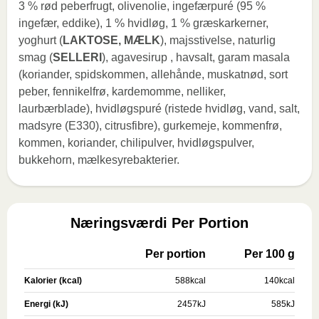
3 % rød peberfrugt, olivenolie, ingefærpuré (95 %
ingefær, eddike), 1 % hvidløg, 1 % græskarkerner,
yoghurt (
LAKTOSE, MÆLK
), majsstivelse, naturlig
smag (
SELLERI
), agavesirup , havsalt, garam masala
(koriander, spidskommen, allehånde, muskatnød, sort
peber, fennikelfrø, kardemomme, nelliker,
laurbærblade), hvidløgspuré (ristede hvidløg, vand, salt,
madsyre (E330), citrusfibre), gurkemeje, kommenfrø,
kommen, koriander, chilipulver, hvidløgspulver,
bukkehorn, mælkesyrebakterier.
Næringsværdi Per Portion
Per portion
Per 100 g
Kalorier (kcal)
588
kcal
140
kcal
Energi (kJ)
2457
kJ
585
kJ